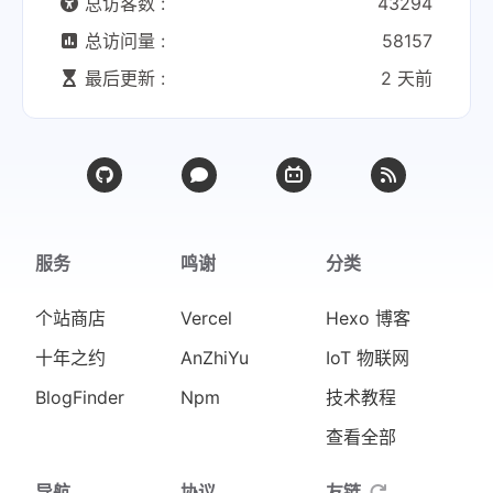
总访客数 :
43294
总访问量 :
58157
最后更新 :
2 天前
服务
鸣谢
分类
个站商店
Vercel
Hexo 博客
十年之约
AnZhiYu
IoT 物联网
BlogFinder
Npm
技术教程
查看全部
导航
协议
友链