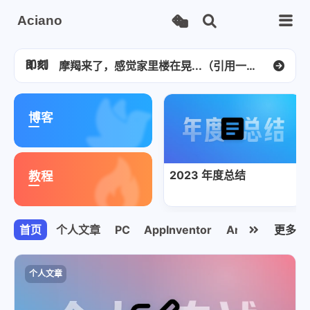
高考完一个月了，既空虚又寂寞。
Aciano
悲报：高三了，明天要开学了...
高中组全省总分第二名！捍卫住了一等奖。 [图片]
摩羯来了，感觉家里楼在晃...（引用一张来自徐闻同学拍的照片） [图片]
突然翻到 20 年时刚开始建站，啥也不会用 WordPress 傻瓜式生成的博客，当时写的玩意还挺青涩呢🤣 [图片]
荐
荐
好酷！ [图片]
博客
湛江也能下冰雹？！ [图片]
学校的凤凰花特别好看！ [图片]
一不小心拿了个有奖金的专项奖。（广东省共十个，湛江地区唯一） [图片]
2023 年度总结
教程
尽力了，差 1 分去广州读，不过也算是幸事，去了要被调剂土木。 [图片]
首页
个人文章
PC
AppInventor
Arduino
更多
学习
个人文章