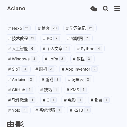
Aciano
#
Hexo
#
博客
#
学习笔记
21
20
12
#
技术教程
#
PC
#
物联网
11
7
7
#
人工智能
#
个人文章
#
Python
6
4
4
#
Windows
#
LoRa
#
教程
4
3
3
#
SIoT
#
刷机
#
App Inventor
3
3
2
#
Arduino
#
游戏
#
阿里云
2
2
2
#
GitHub
#
技巧
#
KMS
1
1
1
#
软件激活
#
C
#
电影
#
部署
1
1
1
1
#
Yolo
#
系统增强
#
K210
1
1
1
电影